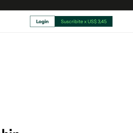
Login
Suscribite x US$ 3,45
uscríbete ahora a El Observador y elegí hasta
donde llegar.
Suscribite x US$ 3,45