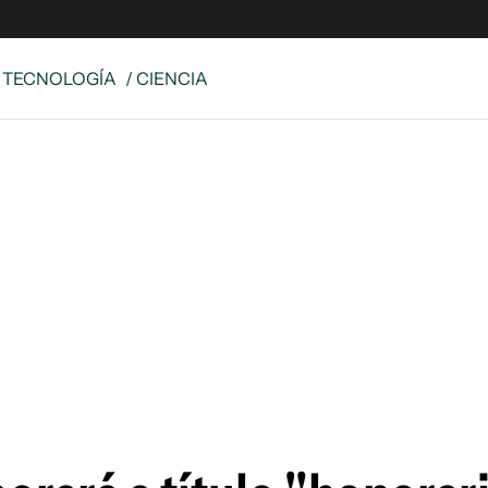
Y TECNOLOGÍA
/ CIENCIA
e
S
n
es
Siguenos en:
 y Legales
es especiales
ciones
ters
ina
 Unidos