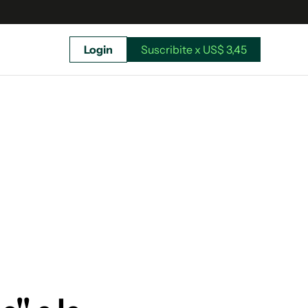
Login
Suscribite x US$ 3,45
uscríbete ahora a El Observador y elegí hasta
donde llegar.
Suscribite x US$ 3,45