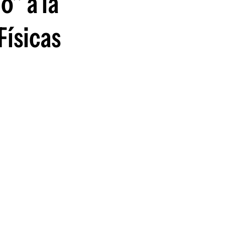
o" a la
Físicas