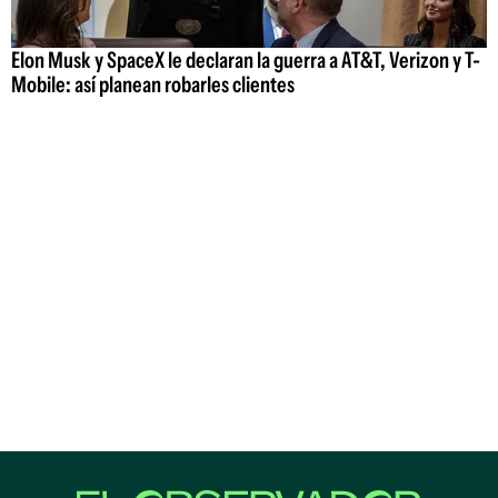
Elon Musk y SpaceX le declaran la guerra a AT&T, Verizon y T-
Mobile: así planean robarles clientes