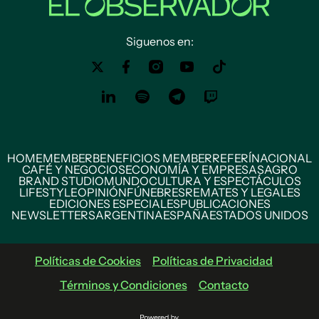
Siguenos en:
HOME
MEMBER
BENEFICIOS MEMBER
REFERÍ
NACIONAL
CAFÉ Y NEGOCIOS
ECONOMÍA Y EMPRESAS
AGRO
BRAND STUDIO
MUNDO
CULTURA Y ESPECTÁCULOS
LIFESTYLE
OPINIÓN
FÚNEBRES
REMATES Y LEGALES
EDICIONES ESPECIALES
PUBLICACIONES
NEWSLETTERS
ARGENTINA
ESPAÑA
ESTADOS UNIDOS
Políticas de Cookies
Políticas de Privacidad
Términos y Condiciones
Contacto