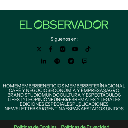
Siguenos en:
HOME
MEMBER
BENEFICIOS MEMBER
REFERÍ
NACIONAL
CAFÉ Y NEGOCIOS
ECONOMÍA Y EMPRESAS
AGRO
BRAND STUDIO
MUNDO
CULTURA Y ESPECTÁCULOS
LIFESTYLE
OPINIÓN
FÚNEBRES
REMATES Y LEGALES
EDICIONES ESPECIALES
PUBLICACIONES
NEWSLETTERS
ARGENTINA
ESPAÑA
ESTADOS UNIDOS
Políticas de Cookies
Políticas de Privacidad