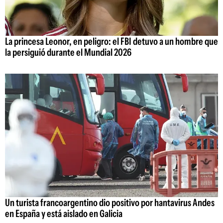
La princesa Leonor, en peligro: el FBI detuvo a un hombre que
la persiguió durante el Mundial 2026
Un turista francoargentino dio positivo por hantavirus Andes
en España y está aislado en Galicia