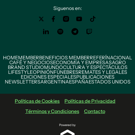
Siguenos en:
HOME
MEMBER
BENEFICIOS MEMBER
REFERÍ
NACIONAL
CAFÉ Y NEGOCIOS
ECONOMÍA Y EMPRESAS
AGRO
BRAND STUDIO
MUNDO
CULTURA Y ESPECTÁCULOS
LIFESTYLE
OPINIÓN
FÚNEBRES
REMATES Y LEGALES
EDICIONES ESPECIALES
PUBLICACIONES
NEWSLETTERS
ARGENTINA
ESPAÑA
ESTADOS UNIDOS
Políticas de Cookies
Políticas de Privacidad
Términos y Condiciones
Contacto