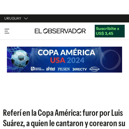
URUGUAY
Suscribite x
URUGUAY
US$ 3,45
ARGENTINA
ESPAÑA
ESTADOS UNIDOS
Referí en la Copa América: furor por Luis
Suárez, a quien le cantaron y corearon su