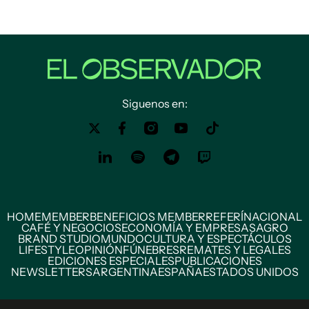
Siguenos en:
HOME
MEMBER
BENEFICIOS MEMBER
REFERÍ
NACIONAL
CAFÉ Y NEGOCIOS
ECONOMÍA Y EMPRESAS
AGRO
BRAND STUDIO
MUNDO
CULTURA Y ESPECTÁCULOS
LIFESTYLE
OPINIÓN
FÚNEBRES
REMATES Y LEGALES
EDICIONES ESPECIALES
PUBLICACIONES
NEWSLETTERS
ARGENTINA
ESPAÑA
ESTADOS UNIDOS