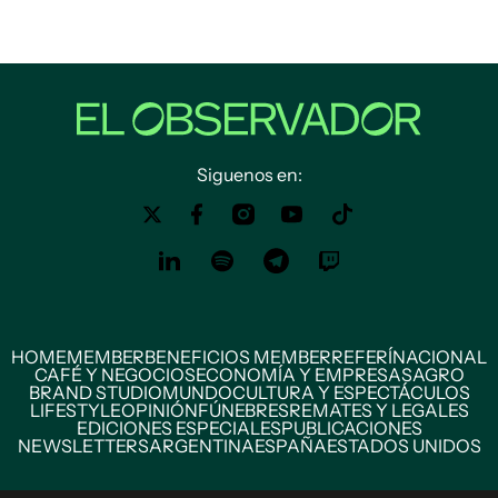
Siguenos en:
HOME
MEMBER
BENEFICIOS MEMBER
REFERÍ
NACIONAL
CAFÉ Y NEGOCIOS
ECONOMÍA Y EMPRESAS
AGRO
BRAND STUDIO
MUNDO
CULTURA Y ESPECTÁCULOS
LIFESTYLE
OPINIÓN
FÚNEBRES
REMATES Y LEGALES
EDICIONES ESPECIALES
PUBLICACIONES
NEWSLETTERS
ARGENTINA
ESPAÑA
ESTADOS UNIDOS