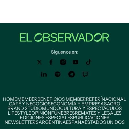
Siguenos en:
HOME
MEMBER
BENEFICIOS MEMBER
REFERÍ
NACIONAL
CAFÉ Y NEGOCIOS
ECONOMÍA Y EMPRESAS
AGRO
BRAND STUDIO
MUNDO
CULTURA Y ESPECTÁCULOS
LIFESTYLE
OPINIÓN
FÚNEBRES
REMATES Y LEGALES
EDICIONES ESPECIALES
PUBLICACIONES
NEWSLETTERS
ARGENTINA
ESPAÑA
ESTADOS UNIDOS