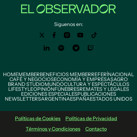
Siguenos en:
HOME
MEMBER
BENEFICIOS MEMBER
REFERÍ
NACIONAL
CAFÉ Y NEGOCIOS
ECONOMÍA Y EMPRESAS
AGRO
BRAND STUDIO
MUNDO
CULTURA Y ESPECTÁCULOS
LIFESTYLE
OPINIÓN
FÚNEBRES
REMATES Y LEGALES
EDICIONES ESPECIALES
PUBLICACIONES
NEWSLETTERS
ARGENTINA
ESPAÑA
ESTADOS UNIDOS
Políticas de Cookies
Políticas de Privacidad
Términos y Condiciones
Contacto