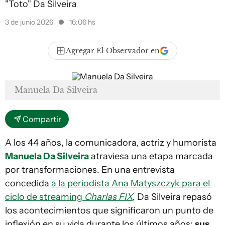
"Toto" Da Silveira
3 de junio 2026
16:06 hs
Agregar El Observador en
Manuela Da Silveira
Compartir
A los 44 años, la comunicadora, actriz y humorista
Manuela Da Silveira
atraviesa una etapa marcada
por transformaciones. En una entrevista
concedida
a la periodista Ana Matyszczyk para el
ciclo de streaming
Charlas FIX
, Da Silveira repasó
los acontecimientos que significaron un punto de
inflexión en su vida durante los últimos años:
sus