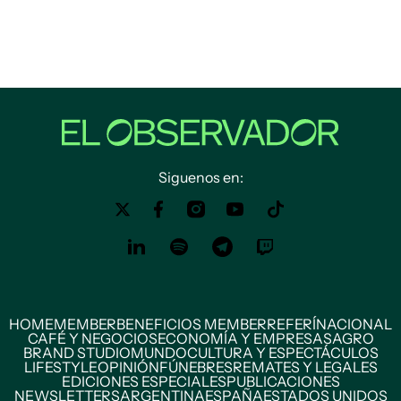
Siguenos en:
HOME
MEMBER
BENEFICIOS MEMBER
REFERÍ
NACIONAL
CAFÉ Y NEGOCIOS
ECONOMÍA Y EMPRESAS
AGRO
BRAND STUDIO
MUNDO
CULTURA Y ESPECTÁCULOS
LIFESTYLE
OPINIÓN
FÚNEBRES
REMATES Y LEGALES
EDICIONES ESPECIALES
PUBLICACIONES
NEWSLETTERS
ARGENTINA
ESPAÑA
ESTADOS UNIDOS