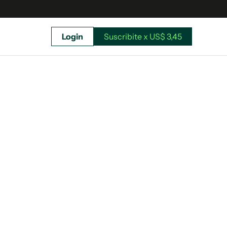
Login
Suscribite x US$ 3,45
uscríbete ahora a El Observador y elegí hasta
donde llegar.
Suscribite x US$ 3,45