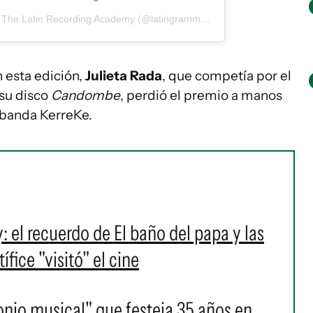
Una publicación compartida por The Latin Recording Academy (@latingrammys)
 esta edición,
Julieta Rada
, que competía por el
 su disco
Candombe
, perdió el premio a manos
 banda KerreKe.
l recuerdo de El baño del papa y las
fice "visitó" el cine
onio musical" que festeja 35 años en