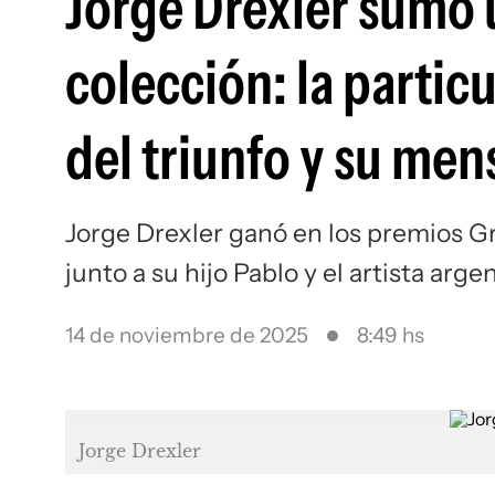
Jorge Drexler sumó 
colección: la partic
del triunfo y su men
Jorge Drexler ganó en los premios 
junto a su hijo Pablo y el artista ar
14 de noviembre de 2025
8:49 hs
Jorge Drexler