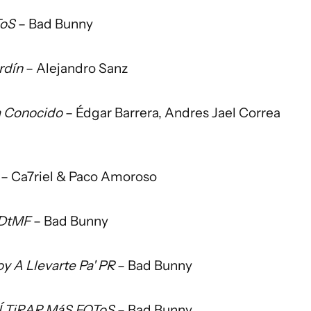
ToS
– Bad Bunny
rdín
– Alejandro Sanz
a Conocido
– Édgar Barrera, Andres Jael Correa
– Ca7riel & Paco Amoroso
DtMF
– Bad Bunny
y A Llevarte Pa' PR
– Bad Bunny
Í TiRAR MáS FOToS
– Bad Bunny