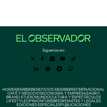
Siguenos en:
HOME
MEMBER
BENEFICIOS MEMBER
REFERÍ
NACIONAL
CAFÉ Y NEGOCIOS
ECONOMÍA Y EMPRESAS
AGRO
BRAND STUDIO
MUNDO
CULTURA Y ESPECTÁCULOS
LIFESTYLE
OPINIÓN
FÚNEBRES
REMATES Y LEGALES
EDICIONES ESPECIALES
PUBLICACIONES