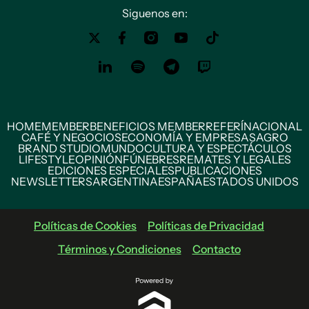
Siguenos en:
HOME
MEMBER
BENEFICIOS MEMBER
REFERÍ
NACIONAL
CAFÉ Y NEGOCIOS
ECONOMÍA Y EMPRESAS
AGRO
BRAND STUDIO
MUNDO
CULTURA Y ESPECTÁCULOS
LIFESTYLE
OPINIÓN
FÚNEBRES
REMATES Y LEGALES
EDICIONES ESPECIALES
PUBLICACIONES
NEWSLETTERS
ARGENTINA
ESPAÑA
ESTADOS UNIDOS
Políticas de Cookies
Políticas de Privacidad
Términos y Condiciones
Contacto