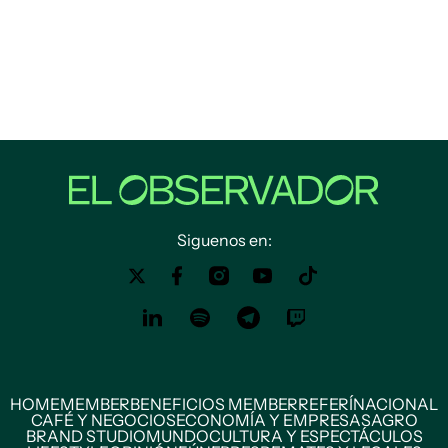
Siguenos en:
HOME
MEMBER
BENEFICIOS MEMBER
REFERÍ
NACIONAL
CAFÉ Y NEGOCIOS
ECONOMÍA Y EMPRESAS
AGRO
BRAND STUDIO
MUNDO
CULTURA Y ESPECTÁCULOS