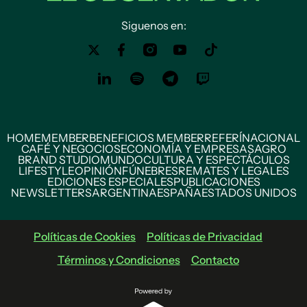
Siguenos en:
HOME
MEMBER
BENEFICIOS MEMBER
REFERÍ
NACIONAL
CAFÉ Y NEGOCIOS
ECONOMÍA Y EMPRESAS
AGRO
BRAND STUDIO
MUNDO
CULTURA Y ESPECTÁCULOS
LIFESTYLE
OPINIÓN
FÚNEBRES
REMATES Y LEGALES
EDICIONES ESPECIALES
PUBLICACIONES
NEWSLETTERS
ARGENTINA
ESPAÑA
ESTADOS UNIDOS
Políticas de Cookies
Políticas de Privacidad
Términos y Condiciones
Contacto