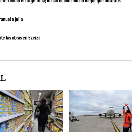
scuten como en Argentina; lo han hecho mucho mejor que nosotros"
anual a julio
te las obras en Ezeiza
AL