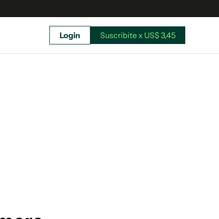
Login
Suscribite x US$ 3,45
uscríbete ahora a El Observador y elegí hasta
donde llegar.
Suscribite x US$ 3,45