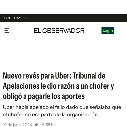
URUGUAY
URUGUAY
Login
ARGENTINA
ESPAÑA
ESTADOS UNIDOS
Nuevo revés para Uber: Tribunal de
Apelaciones le dio razón a un chofer y
obligó a pagarle los aportes
Uber había apelado el fallo dado que señalaba que
el chofer no era parte de la organización
19 de junio 2024
16:55 hs