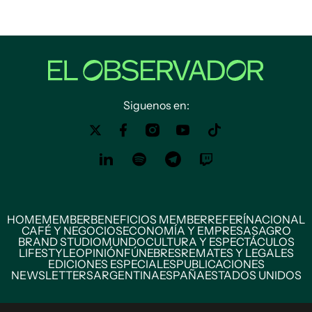
Siguenos en:
HOME
MEMBER
BENEFICIOS MEMBER
REFERÍ
NACIONAL
CAFÉ Y NEGOCIOS
ECONOMÍA Y EMPRESAS
AGRO
BRAND STUDIO
MUNDO
CULTURA Y ESPECTÁCULOS
LIFESTYLE
OPINIÓN
FÚNEBRES
REMATES Y LEGALES
EDICIONES ESPECIALES
PUBLICACIONES
NEWSLETTERS
ARGENTINA
ESPAÑA
ESTADOS UNIDOS