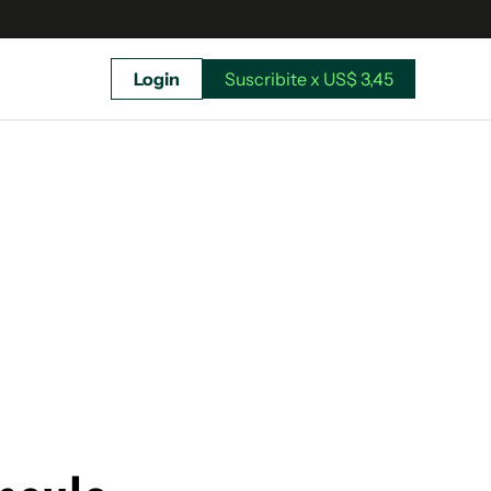
Login
Suscribite x US$ 3,45
uscríbete ahora a El Observador y elegí hasta
donde llegar.
Suscribite x US$ 3,45