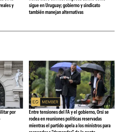
reales y
sigue en Uruguay; gobierno y sindicato
también manejan alternativas
litar por
Entre tensiones del FA y el gobierno, Orsi se
ó
rodea en reuniones políticas reservadas
mientras el partido apela a los ministros para