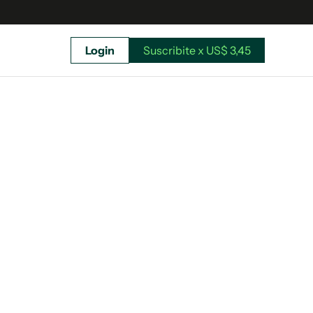
Login
Suscribite x US$ 3,45
uscríbete ahora a El Observador y elegí hasta
donde llegar.
Suscribite x US$ 3,45