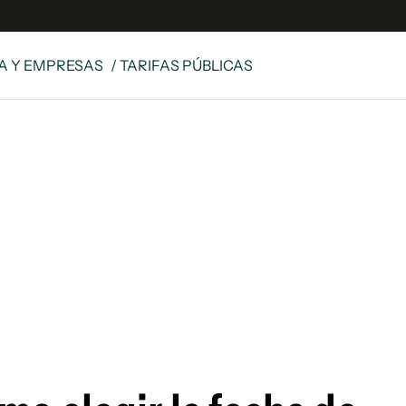
A Y EMPRESAS
/ TARIFAS PÚBLICAS
e
S
n
es
Siguenos en:
 y Legales
es especiales
ciones
ters
ina
 Unidos