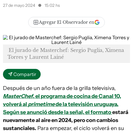
27 de mayo 2024
15:02 hs
Agregar El Observador en
El jurado de Masterchef: Sergio Puglia, Ximena
Torres y Laurent Lainé
Compartir
Después de un año fuera de la grilla televisiva,
MasterChef
, el programa de cocina de Canal 10,
volverá al
primetime
de la televisión uruguaya.
Según se anunció desde la señal, el formato
estará
nuevamente al aire en 2024, pero con cambios
sustanciales.
Para empezar, el ciclo volverá en su