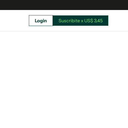
Login
Suscribite x US$ 3,45
uscríbete ahora a El Observador y elegí hasta
donde llegar.
Suscribite x US$ 3,45