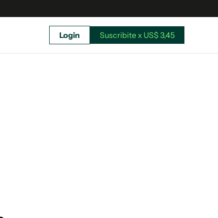
Login
Suscribite x US$ 3,45
uscríbete ahora a El Observador y elegí hasta
donde llegar.
Suscribite x US$ 3,45