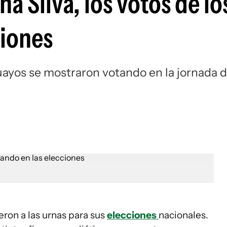
na Silva, los votos de lo
ciones
uayos se mostraron votando en la jornada 
ron a las urnas para sus
elecciones
nacionales.