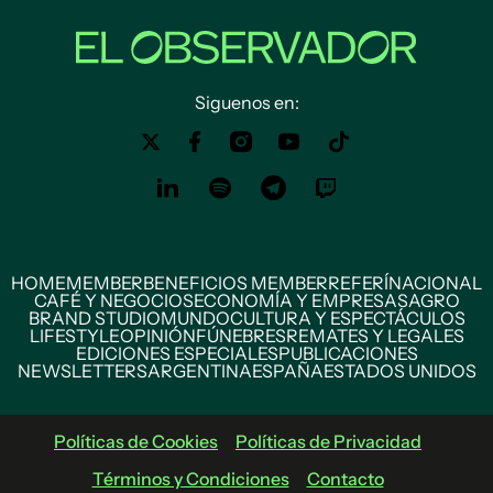
Siguenos en:
HOME
MEMBER
BENEFICIOS MEMBER
REFERÍ
NACIONAL
CAFÉ Y NEGOCIOS
ECONOMÍA Y EMPRESAS
AGRO
BRAND STUDIO
MUNDO
CULTURA Y ESPECTÁCULOS
LIFESTYLE
OPINIÓN
FÚNEBRES
REMATES Y LEGALES
EDICIONES ESPECIALES
PUBLICACIONES
NEWSLETTERS
ARGENTINA
ESPAÑA
ESTADOS UNIDOS
Políticas de Cookies
Políticas de Privacidad
Términos y Condiciones
Contacto