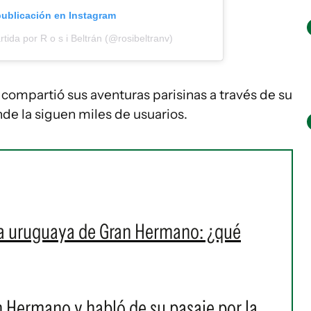
publicación en Instagram
tida por R o s i Beltrán (@rosibeltranv)
a compartió sus aventuras parisinas a través de su
de la siguen miles de usuarios.
la uruguaya de Gran Hermano: ¿qué
n Hermano y habló de su pasaje por la