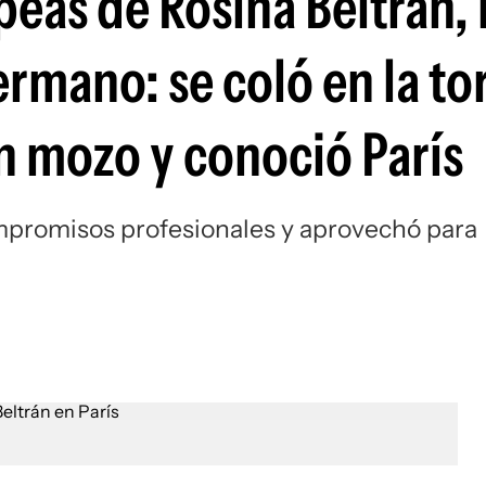
eas de Rosina Beltrán, l
rmano: se coló en la to
un mozo y conoció París
ompromisos profesionales y aprovechó para