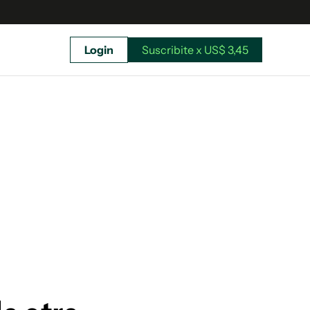
Login
Suscribite x US$ 3,45
uscríbete ahora a El Observador y elegí hasta
donde llegar.
Suscribite x US$ 3,45