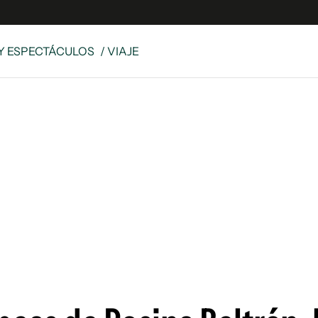
Y ESPECTÁCULOS
/ VIAJE
e
S
n
es
Siguenos en:
 y Legales
es especiales
ciones
ters
ina
 Unidos