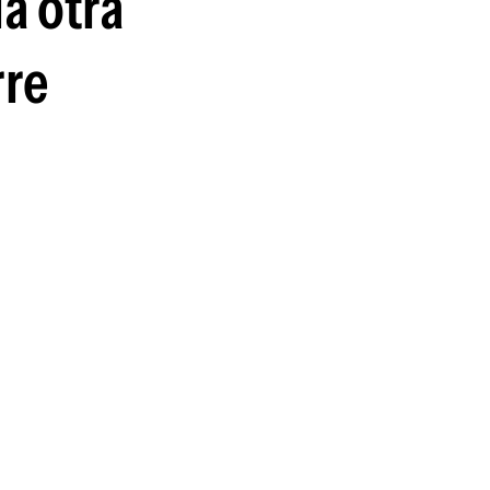
a otra
rre