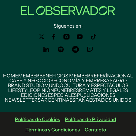
Siguenos en:
HOME
MEMBER
BENEFICIOS MEMBER
REFERÍ
NACIONAL
CAFÉ Y NEGOCIOS
ECONOMÍA Y EMPRESAS
AGRO
BRAND STUDIO
MUNDO
CULTURA Y ESPECTÁCULOS
LIFESTYLE
OPINIÓN
FÚNEBRES
REMATES Y LEGALES
EDICIONES ESPECIALES
PUBLICACIONES
NEWSLETTERS
ARGENTINA
ESPAÑA
ESTADOS UNIDOS
Políticas de Cookies
Políticas de Privacidad
Términos y Condiciones
Contacto