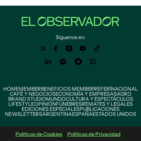
Siguenos en:
HOME
MEMBER
BENEFICIOS MEMBER
REFERÍ
NACIONAL
CAFÉ Y NEGOCIOS
ECONOMÍA Y EMPRESAS
AGRO
BRAND STUDIO
MUNDO
CULTURA Y ESPECTÁCULOS
LIFESTYLE
OPINIÓN
FÚNEBRES
REMATES Y LEGALES
EDICIONES ESPECIALES
PUBLICACIONES
NEWSLETTERS
ARGENTINA
ESPAÑA
ESTADOS UNIDOS
Políticas de Cookies
Políticas de Privacidad