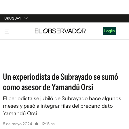
URUGUAY
URUGUAY
Login
ARGENTINA
ESPAÑA
ESTADOS UNIDOS
Un experiodista de Subrayado se sumó
como asesor de Yamandú Orsi
El periodista se jubiló de Subrayado hace algunos
meses y pasó a integrar filas del precandidato
Yamandú Orsi
8 de mayo 2024
12:15 hs