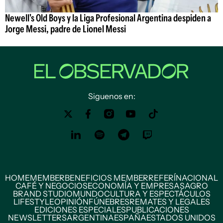
Newell's Old Boys y la Liga Profesional Argentina despiden a
Jorge Messi, padre de Lionel Messi
Siguenos en:
HOME
MEMBER
BENEFICIOS MEMBER
REFERÍ
NACIONAL
CAFÉ Y NEGOCIOS
ECONOMÍA Y EMPRESAS
AGRO
BRAND STUDIO
MUNDO
CULTURA Y ESPECTÁCULOS
LIFESTYLE
OPINIÓN
FÚNEBRES
REMATES Y LEGALES
EDICIONES ESPECIALES
PUBLICACIONES
NEWSLETTERS
ARGENTINA
ESPAÑA
ESTADOS UNIDOS