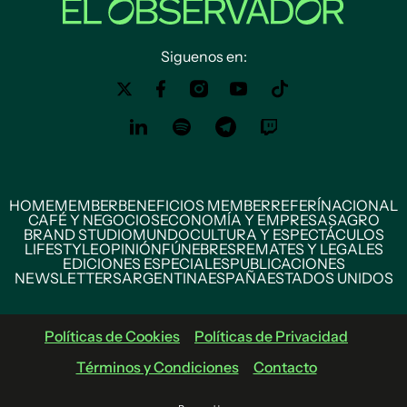
Siguenos en:
HOME
MEMBER
BENEFICIOS MEMBER
REFERÍ
NACIONAL
CAFÉ Y NEGOCIOS
ECONOMÍA Y EMPRESAS
AGRO
BRAND STUDIO
MUNDO
CULTURA Y ESPECTÁCULOS
LIFESTYLE
OPINIÓN
FÚNEBRES
REMATES Y LEGALES
EDICIONES ESPECIALES
PUBLICACIONES
NEWSLETTERS
ARGENTINA
ESPAÑA
ESTADOS UNIDOS
Políticas de Cookies
Políticas de Privacidad
Términos y Condiciones
Contacto