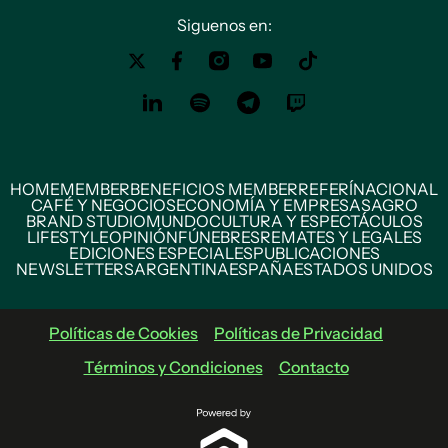
Siguenos en:
HOME
MEMBER
BENEFICIOS MEMBER
REFERÍ
NACIONAL
CAFÉ Y NEGOCIOS
ECONOMÍA Y EMPRESAS
AGRO
BRAND STUDIO
MUNDO
CULTURA Y ESPECTÁCULOS
LIFESTYLE
OPINIÓN
FÚNEBRES
REMATES Y LEGALES
EDICIONES ESPECIALES
PUBLICACIONES
NEWSLETTERS
ARGENTINA
ESPAÑA
ESTADOS UNIDOS
Políticas de Cookies
Políticas de Privacidad
Términos y Condiciones
Contacto