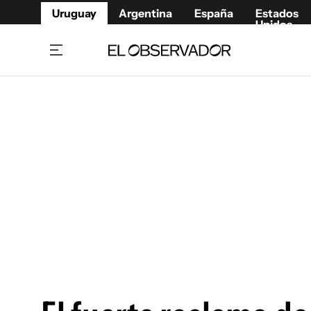
Uruguay
Argentina
España
Estados
Unidos
Home
Juegos 
Referí
Rugby
Fútbol
Básque
Mundial 2026
Tenis
Resultados Deportivos
Runnin
Fútbol internacional
Polidep
Copa Libertadores
Motor