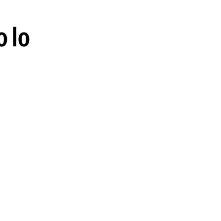
guenos en:
o lo