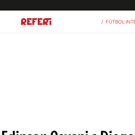
/
FÚTBOL IN
Olímpicos
S
tbol
g
ortivo