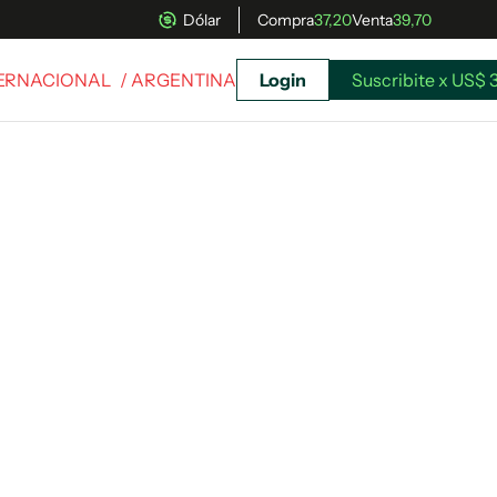
Dólar
Compra
37,20
Venta
39,70
TERNACIONAL
/ ARGENTINA
Login
Suscribite x US$ 
uscríbete ahora a El Observador y elegí hasta
donde llegar.
Suscribite x US$ 3,45