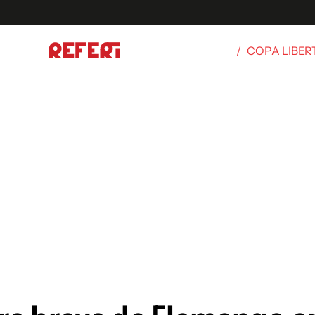
/
COPA LIBE
Olímpicos
S
tbol
g
ortivo