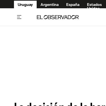
Uruguay
Argentina
España
Estados
Unidos
Home
Juegos 
Referí
Rugby
Fútbol
Básque
Mundial 2026
Tenis
Resultados Deportivos
Runnin
Fútbol internacional
Polidep
Copa Libertadores
Motor