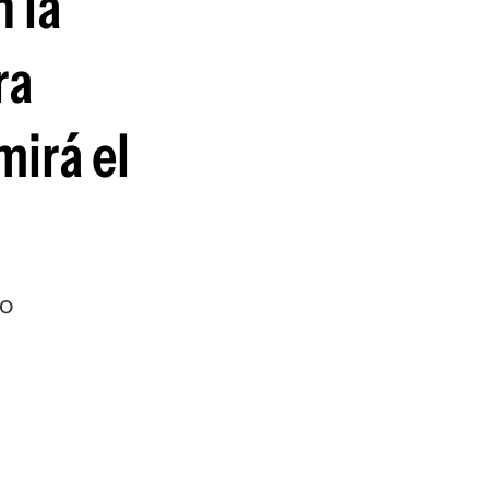
 la
guenos en:
ra
mirá el
io