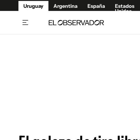
Uruguay
Argentina
España
Estados
Unidos
Home
Juegos 
Referí
Rugby
Fútbol
Básque
Mundial 2026
Tenis
Resultados Deportivos
Runnin
Fútbol internacional
Polidep
Copa Libertadores
Motor