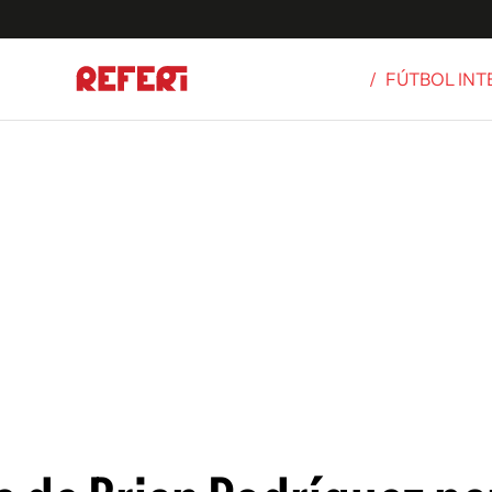
/
FÚTBOL IN
Olímpicos
S
tbol
g
ortivo