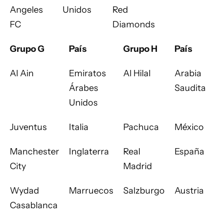
Angeles
Unidos
Red
FC
Diamonds
Grupo G
País
Grupo H
País
Al Ain
Emiratos
Al Hilal
Arabia
Árabes
Saudita
Unidos
Juventus
Italia
Pachuca
México
Manchester
Inglaterra
Real
España
City
Madrid
Wydad
Marruecos
Salzburgo
Austria
Casablanca