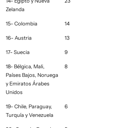
14- Egipto y Nueva
23
Zelanda
15- Colombia
14
16- Austria
13
17- Suecia
9
18- Bélgica, Mali,
8
Países Bajos, Noruega
y Emiratos Árabes
Unidos
19- Chile, Paraguay,
6
Turquía y Venezuela