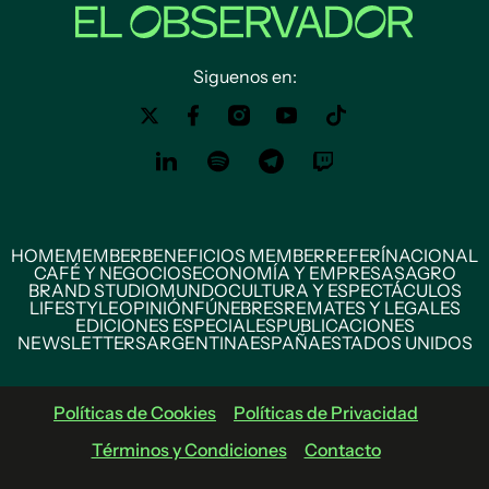
Siguenos en:
HOME
MEMBER
BENEFICIOS MEMBER
REFERÍ
NACIONAL
CAFÉ Y NEGOCIOS
ECONOMÍA Y EMPRESAS
AGRO
BRAND STUDIO
MUNDO
CULTURA Y ESPECTÁCULOS
LIFESTYLE
OPINIÓN
FÚNEBRES
REMATES Y LEGALES
EDICIONES ESPECIALES
PUBLICACIONES
NEWSLETTERS
ARGENTINA
ESPAÑA
ESTADOS UNIDOS
Políticas de Cookies
Políticas de Privacidad
Términos y Condiciones
Contacto