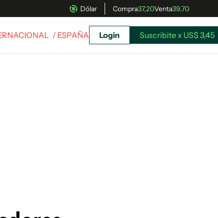
Dólar
Compra
37,20
Venta
39,70
TERNACIONAL
/ ESPAÑA
Login
Suscribite x US$ 3,45
uscríbete ahora a El Observador y elegí hasta
donde llegar.
Suscribite x US$ 3,45