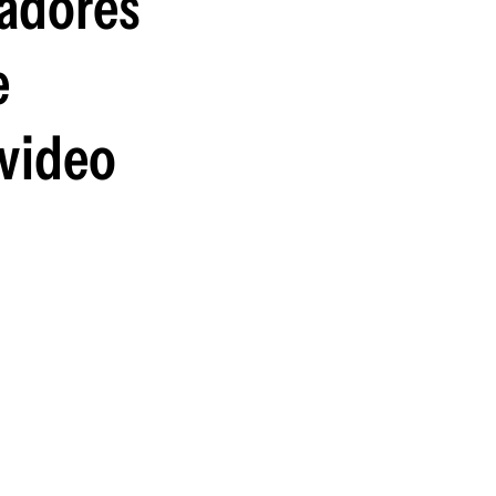
gadores
guenos en:
e
 video