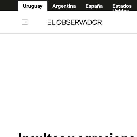
Uruguay
Argentina
España
Estados
Unidos
Home
Juegos 
Referí
Rugby
Fútbol
Básque
Mundial 2026
Tenis
Resultados Deportivos
Runnin
Fútbol internacional
Polidep
Copa Libertadores
Motor