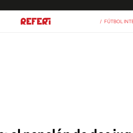
/
FÚTBOL IN
Olímpicos
S
tbol
g
ortivo