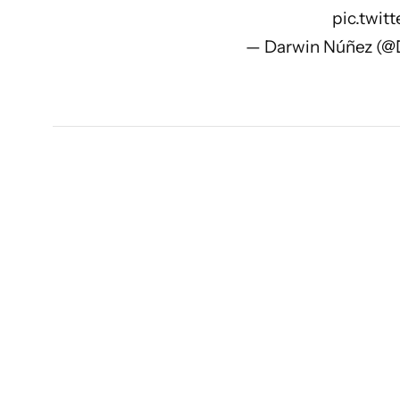
pic.twi
— Darwin Núñez (