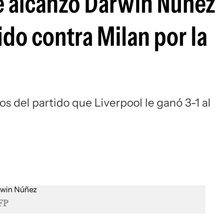
ue alcanzó Darwin Núñez
Si
ido contra Milan por la
s del partido que Liverpool le ganó 3-1 al
FP