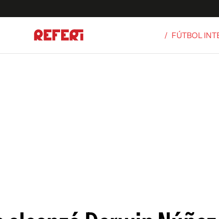
/
FÚTBOL IN
Olímpicos
S
tbol
g
ortivo