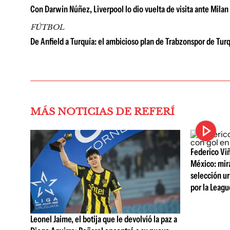
Con Darwin Núñez, Liverpool lo dio vuelta de visita ante Milan
FÚTBOL
De Anfield a Turquía: el ambicioso plan de Trabzonspor de T
MÁS NOTICIAS DE REFERÍ
Federico Viñ
México: mirá
selección ur
por la Leag
Leonel Jaime, el botija que le devolvió la paz a