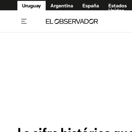
Uruguay
Argentina
España
Estados
Unidos
Home
Juegos 
Referí
Rugby
Fútbol
Básque
Mundial 2026
Tenis
Resultados Deportivos
Runnin
Fútbol internacional
Polidep
Copa Libertadores
Motor