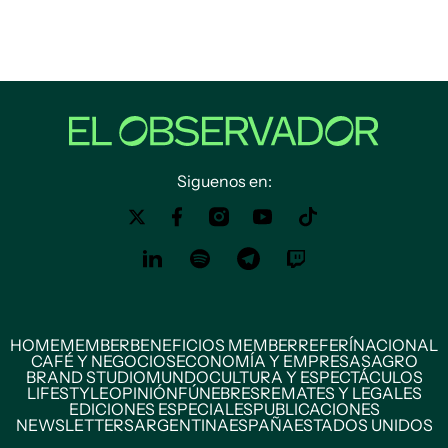
Siguenos en:
HOME
MEMBER
BENEFICIOS MEMBER
REFERÍ
NACIONAL
CAFÉ Y NEGOCIOS
ECONOMÍA Y EMPRESAS
AGRO
BRAND STUDIO
MUNDO
CULTURA Y ESPECTÁCULOS
LIFESTYLE
OPINIÓN
FÚNEBRES
REMATES Y LEGALES
EDICIONES ESPECIALES
PUBLICACIONES
NEWSLETTERS
ARGENTINA
ESPAÑA
ESTADOS UNIDOS