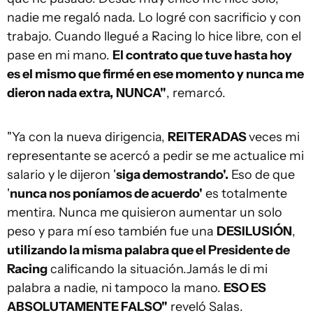
nadie me regaló nada. Lo logré con sacrificio y con
trabajo. Cuando llegué a Racing lo hice libre, con el
pase en mi mano.
El contrato que tuve hasta hoy
es el mismo que firmé en ese momento y nunca me
dieron nada extra,
NUNCA"
, remarcó.
"Ya con la nueva dirigencia,
REITERADAS
veces mi
representante se acercó a pedir se me actualice mi
salario y le dijeron '
siga demostrando'.
Eso de que
'
nunca nos poníamos de acuerdo'
es totalmente
mentira. Nunca me quisieron aumentar un solo
peso y para mí eso también fue una
DESILUSIÓN
,
utilizando la misma palabra que el Presidente de
Racing
calificando la situación.Jamás le di mi
palabra a nadie, ni tampoco la mano.
ESO ES
ABSOLUTAMENTE FALSO"
reveló Salas.