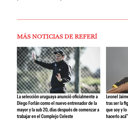
MÁS NOTICIAS DE REFERÍ
La selección uruguaya anunció oficialmente a
Leonel Jaim
Diego Forlán como el nuevo entrenador de la
tras ser la f
mayor y la sub 20, días después de comenzar a
que soy y lo
trabajar en el Complejo Celeste
hacerlo acá"