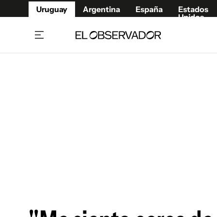
Uruguay
Argentina
España
Estados
Unidos
Home
Juegos 
Referí
Rugby
Fútbol
Básque
Mundial 2026
Tenis
Resultados Deportivos
Runnin
Fútbol internacional
Polidep
Copa Libertadores
Motor