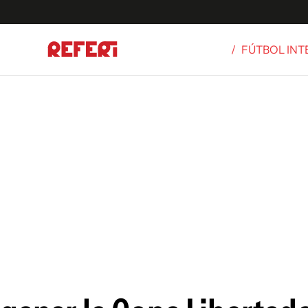
/
FÚTBOL IN
Olímpicos
S
tbol
g
ortivo