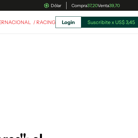
Dólar
Compra
37,20
Venta
39,70
TERNACIONAL
/ RACING
Login
Suscribite x US$ 3,45
uscríbete ahora a El Observador y elegí hasta
donde llegar.
Suscribite x US$ 3,45