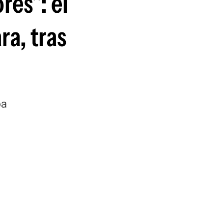
res": el
guenos en:
a, tras
pa