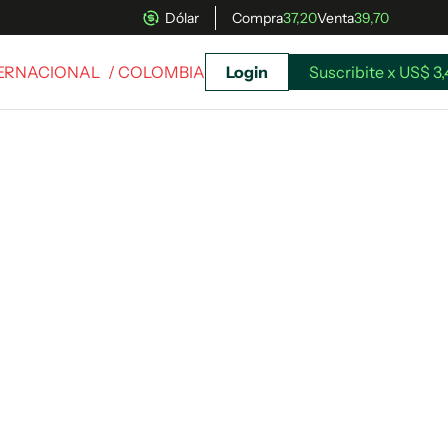
Dólar
Compra
37,20
Venta
39,70
TERNACIONAL
/ COLOMBIA
Login
Suscribite x US$ 3
uscríbete ahora a El Observador y elegí hasta
donde llegar.
Suscribite x US$ 3,45