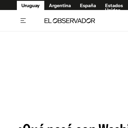
Uruguay
Argentina
España
Estados
Unidos
Home
Juegos 
Referí
Rugby
Fútbol
Básque
Mundial 2026
Tenis
Resultados Deportivos
Runnin
Fútbol internacional
Polidep
Copa Libertadores
Motor