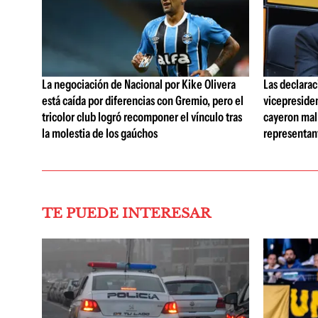
La negociación de Nacional por Kike Olivera
Las declarac
está caída por diferencias con Gremio, pero el
vicepreside
tricolor club logró recomponer el vínculo tras
cayeron mal 
la molestia de los gaúchos
representan
TE PUEDE INTERESAR