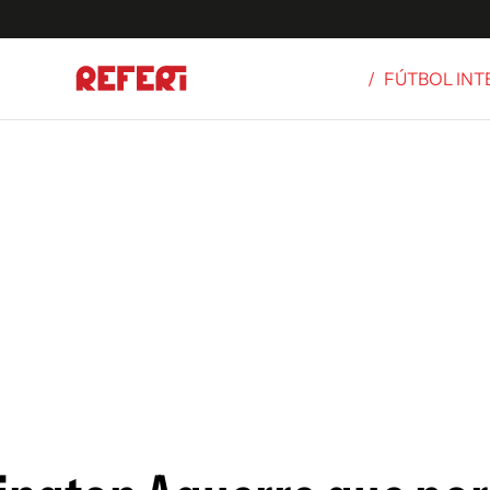
/
FÚTBOL IN
Olímpicos
S
tbol
g
ortivo