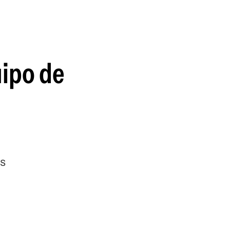
guenos en:
uipo de
es