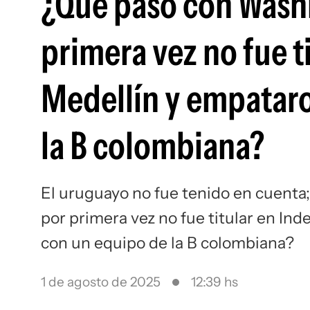
¿Qué pasó con Wash
primera vez no fue t
Medellín y empataro
la B colombiana?
El uruguayo no fue tenido en cuent
por primera vez no fue titular en In
con un equipo de la B colombiana?
1 de agosto de 2025
12:39 hs