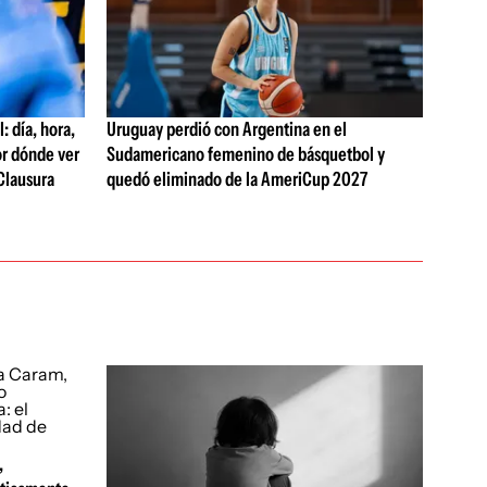
 día, hora,
Uruguay perdió con Argentina en el
or dónde ver
Sudamericano femenino de básquetbol y
Clausura
quedó eliminado de la AmeriCup 2027
,