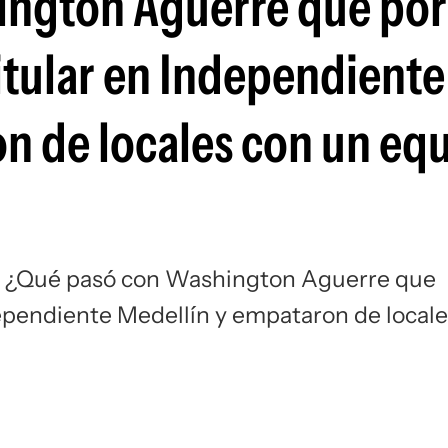
ington Aguerre que por
Si
itular en Independiente
n de locales con un eq
a; ¿Qué pasó con Washington Aguerre que
dependiente Medellín y empataron de local