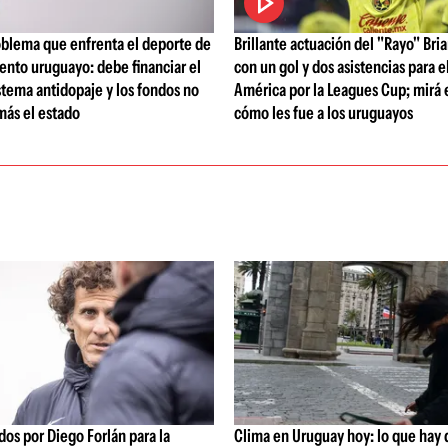
oblema que enfrenta el deporte de
Brillante actuación del "Rayo" Bri
ento uruguayo: debe financiar el
con un gol y dos asistencias para e
tema antidopaje y los fondos no
América por la Leagues Cup; mirá e
más el estado
cómo les fue a los uruguayos
os por Diego Forlán para la
Clima en Uruguay hoy: lo que hay 