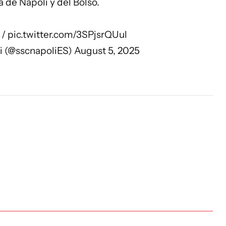
 de Napoli y del Bolso.
 /
pic.twitter.com/3SPjsrQUul
li (@sscnapoliES)
August 5, 2025