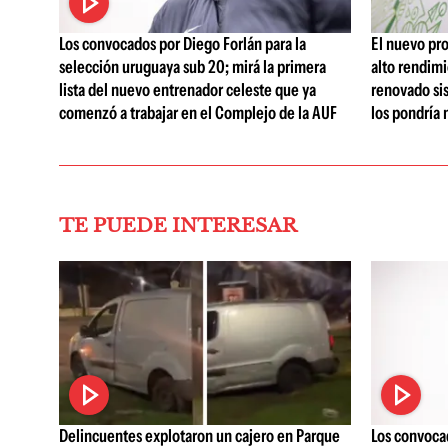
Los convocados por Diego Forlán para la
El nuevo pr
selección uruguaya sub 20; mirá la primera
alto rendimi
lista del nuevo entrenador celeste que ya
renovado sis
comenzó a trabajar en el Complejo de la AUF
los pondría 
TE PUEDE INTERESAR
Delincuentes explotaron un cajero en Parque
Los convocad