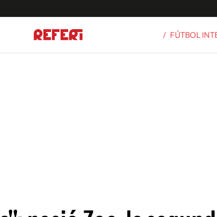
/
FÚTBOL IN
Olímpicos
S
tbol
g
ortivo