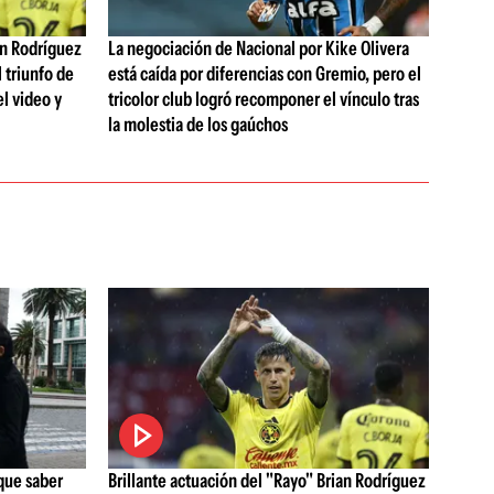
an Rodríguez
La negociación de Nacional por Kike Olivera
l triunfo de
está caída por diferencias con Gremio, pero el
l video y
tricolor club logró recomponer el vínculo tras
la molestia de los gaúchos
que saber
Brillante actuación del "Rayo" Brian Rodríguez