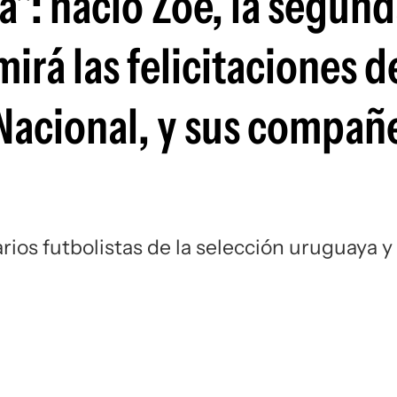
": nació Zoe, la segund
Si
irá las felicitaciones d
 Nacional, y sus compañ
arios futbolistas de la selección uruguaya y