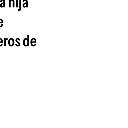
a hija
guenos en:
e
eros de