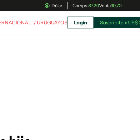
Dólar
Compra
37,20
Venta
39,70
TERNACIONAL
/ URUGUAYOS
Login
Suscribite x US$ 
uscríbete ahora a El Observador y elegí hasta
donde llegar.
Suscribite x US$ 3,45