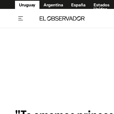
Uruguay
Argentina
España
Estados
Unidos
Home
Juegos 
Referí
Rugby
Fútbol
Básque
Mundial 2026
Tenis
Resultados Deportivos
Runnin
Fútbol internacional
Polidep
Copa Libertadores
Motor