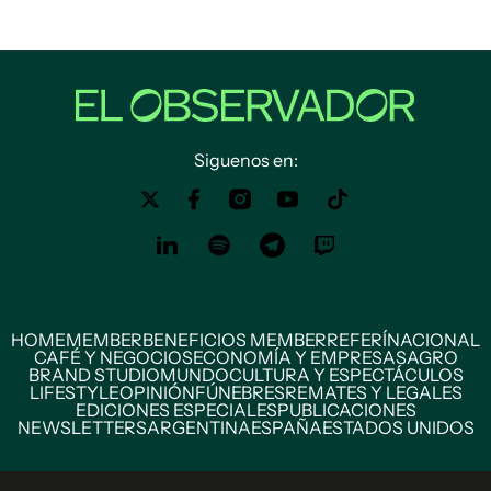
Siguenos en:
HOME
MEMBER
BENEFICIOS MEMBER
REFERÍ
NACIONAL
CAFÉ Y NEGOCIOS
ECONOMÍA Y EMPRESAS
AGRO
BRAND STUDIO
MUNDO
CULTURA Y ESPECTÁCULOS
LIFESTYLE
OPINIÓN
FÚNEBRES
REMATES Y LEGALES
EDICIONES ESPECIALES
PUBLICACIONES
NEWSLETTERS
ARGENTINA
ESPAÑA
ESTADOS UNIDOS