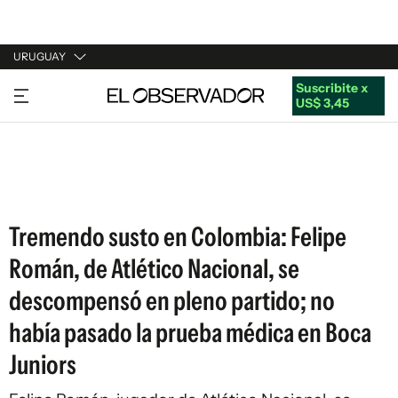
URUGUAY
Suscribite x
URUGUAY
US$ 3,45
ARGENTINA
ESPAÑA
ESTADOS UNIDOS
Tremendo susto en Colombia: Felipe
Román, de Atlético Nacional, se
descompensó en pleno partido; no
había pasado la prueba médica en Boca
Juniors