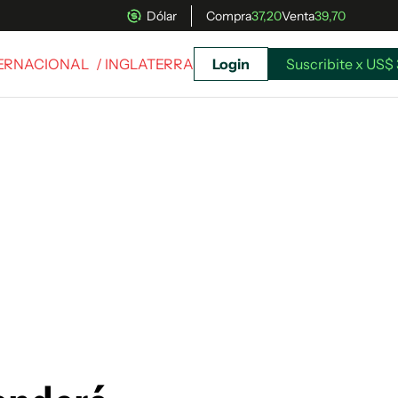
Dólar
Compra
37,20
Venta
39,70
TERNACIONAL
/ INGLATERRA
Login
Suscribite x US$ 
uscríbete ahora a El Observador y elegí hasta
donde llegar.
Suscribite x US$ 3,45