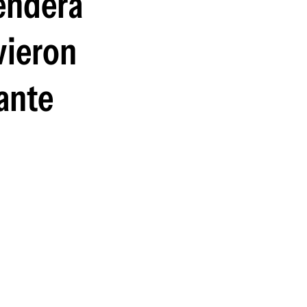
penderá
guenos en:
vieron
 ante