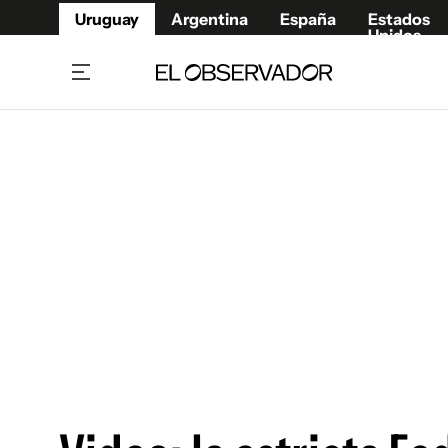
Uruguay
Argentina
España
Estados
Unidos
Home
Juegos 
Referí
Rugby
Fútbol
Básque
Mundial 2026
Tenis
Resultados Deportivos
Runnin
Fútbol internacional
Polidep
Copa Libertadores
Motor