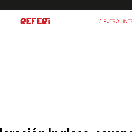
/
FÚTBOL IN
Olímpicos
S
tbol
g
ortivo