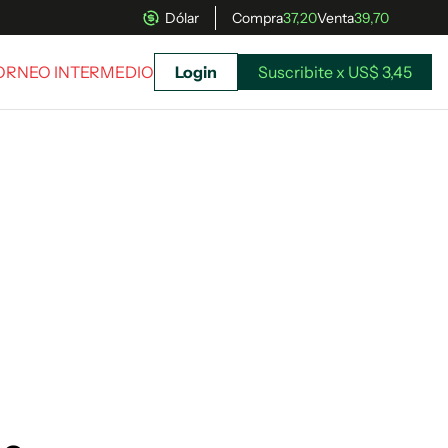
Dólar
Compra
37,20
Venta
39,70
TORNEO INTERMEDIO
Login
Suscribite x US$ 3,45
uscríbete ahora a El Observador y elegí hasta
donde llegar.
Suscribite x US$ 3,45