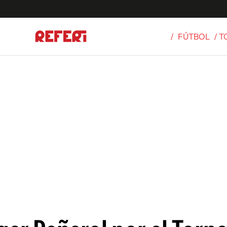
/
FÚTBOL
/ 
Olímpicos
S
tbol
g
ortivo