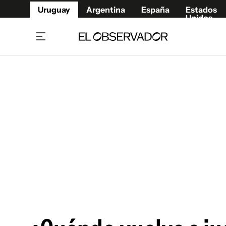
Uruguay
Argentina
España
Estados
Unidos
Home
Juegos 
Referí
Rugby
Fútbol
Básque
Mundial 2026
Tenis
Resultados Deportivos
Runnin
Fútbol internacional
Polidep
Copa Libertadores
Motor