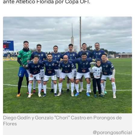
ante Atlético Florida por Copa OFI.
Diego Godín y Gonzalo "Chori" Castro en Porongos de
Flores
@porongosoficial