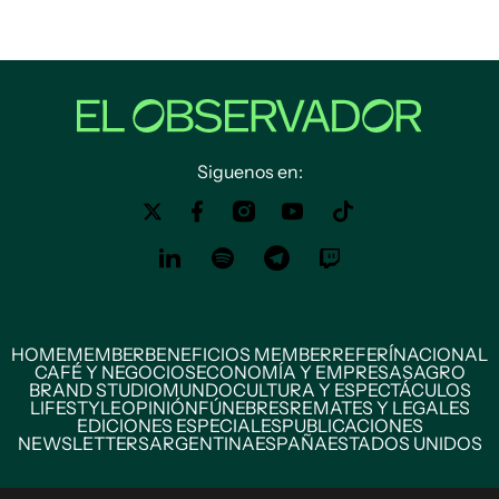
Siguenos en:
HOME
MEMBER
BENEFICIOS MEMBER
REFERÍ
NACIONAL
CAFÉ Y NEGOCIOS
ECONOMÍA Y EMPRESAS
AGRO
BRAND STUDIO
MUNDO
CULTURA Y ESPECTÁCULOS
LIFESTYLE
OPINIÓN
FÚNEBRES
REMATES Y LEGALES
EDICIONES ESPECIALES
PUBLICACIONES
NEWSLETTERS
ARGENTINA
ESPAÑA
ESTADOS UNIDOS