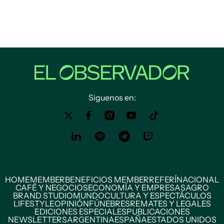
Siguenos en:
HOME
MEMBER
BENEFICIOS MEMBER
REFERÍ
NACIONAL
CAFÉ Y NEGOCIOS
ECONOMÍA Y EMPRESAS
AGRO
BRAND STUDIO
MUNDO
CULTURA Y ESPECTÁCULOS
LIFESTYLE
OPINIÓN
FÚNEBRES
REMATES Y LEGALES
EDICIONES ESPECIALES
PUBLICACIONES
NEWSLETTERS
ARGENTINA
ESPAÑA
ESTADOS UNIDOS