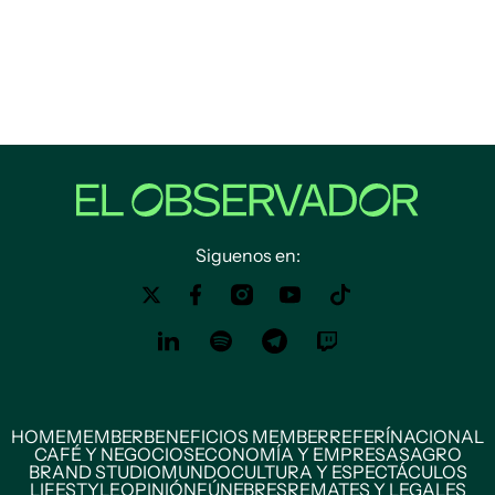
Siguenos en:
HOME
MEMBER
BENEFICIOS MEMBER
REFERÍ
NACIONAL
CAFÉ Y NEGOCIOS
ECONOMÍA Y EMPRESAS
AGRO
BRAND STUDIO
MUNDO
CULTURA Y ESPECTÁCULOS
LIFESTYLE
OPINIÓN
FÚNEBRES
REMATES Y LEGALES