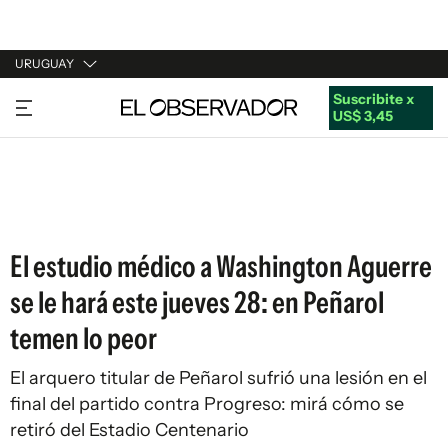
URUGUAY
Suscribite x
URUGUAY
US$ 3,45
ARGENTINA
ESPAÑA
ESTADOS UNIDOS
El estudio médico a Washington Aguerre
se le hará este jueves 28: en Peñarol
temen lo peor
El arquero titular de Peñarol sufrió una lesión en el
final del partido contra Progreso: mirá cómo se
retiró del Estadio Centenario