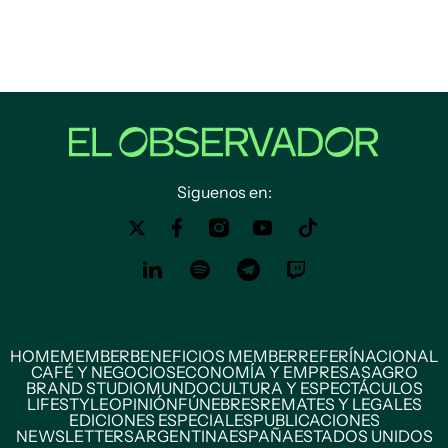
Siguenos en:
HOME
MEMBER
BENEFICIOS MEMBER
REFERÍ
NACIONAL
CAFÉ Y NEGOCIOS
ECONOMÍA Y EMPRESAS
AGRO
BRAND STUDIO
MUNDO
CULTURA Y ESPECTÁCULOS
LIFESTYLE
OPINIÓN
FÚNEBRES
REMATES Y LEGALES
EDICIONES ESPECIALES
PUBLICACIONES
NEWSLETTERS
ARGENTINA
ESPAÑA
ESTADOS UNIDOS