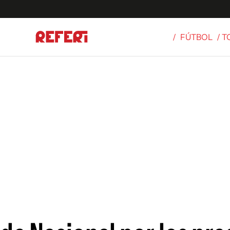
/
FÚTBOL
/ 
Olímpicos
S
tbol
g
ortivo