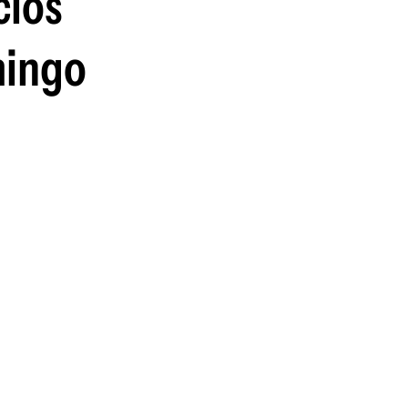
cios
guenos en:
mingo