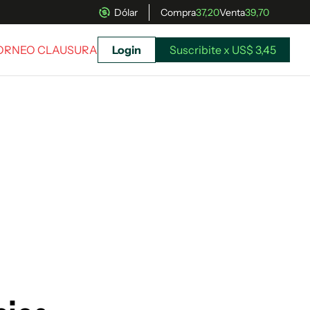
Dólar
Compra
37,20
Venta
39,70
TORNEO CLAUSURA
Login
Suscribite x US$ 3,45
uscríbete ahora a El Observador y elegí hasta
donde llegar.
Suscribite x US$ 3,45