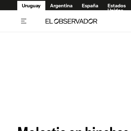
Uruguay
Argentina
España
Estados
Unidos
Home
Juegos 
Referí
Rugby
Fútbol
Básque
Mundial 2026
Tenis
Resultados Deportivos
Runnin
Fútbol internacional
Polidep
Copa Libertadores
Motor