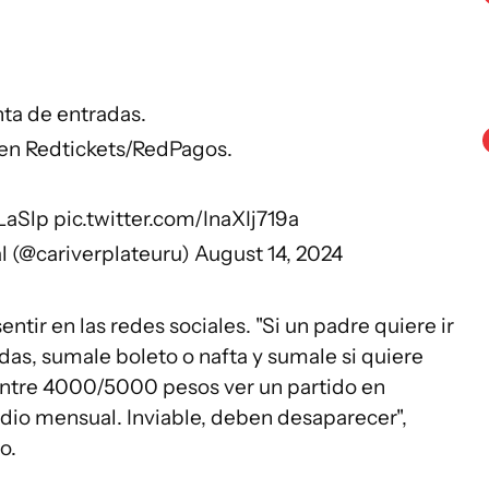
ta de entradas.
 en Redtickets/RedPagos.
LaSlp
pic.twitter.com/InaXIj719a
ial (@cariverplateuru)
August 14, 2024
entir en las redes sociales. "Si un padre quiere ir
das, sumale boleto o nafta y sumale si quiere
Entre 4000/5000 pesos ver un partido en
io mensual. Inviable, deben desaparecer",
o.