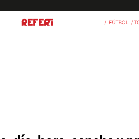
/
FÚTBOL
/ 
Olímpicos
S
tbol
g
ortivo