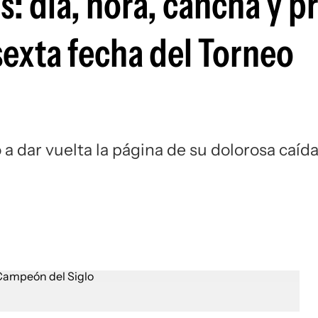
: día, hora, cancha y p
Si
 sexta fecha del Torneo
a dar vuelta la página de su dolorosa caíd