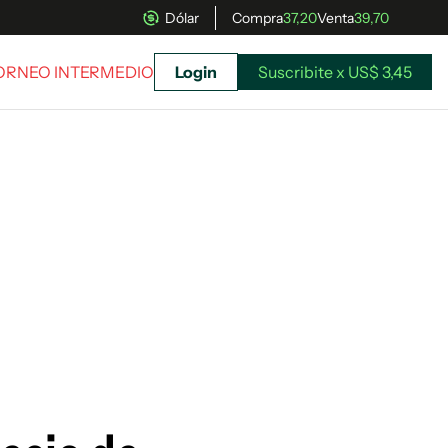
Dólar
Compra
37,20
Venta
39,70
TORNEO INTERMEDIO
Login
Suscribite x US$ 3,45
uscríbete ahora a El Observador y elegí hasta
donde llegar.
Suscribite x US$ 3,45