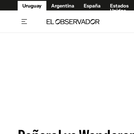
Uruguay
Argentina
España
Estados
Unidos
Home
Juegos 
Referí
Rugby
Fútbol
Básque
Mundial 2026
Tenis
Resultados Deportivos
Runnin
Fútbol internacional
Polidep
Copa Libertadores
Motor